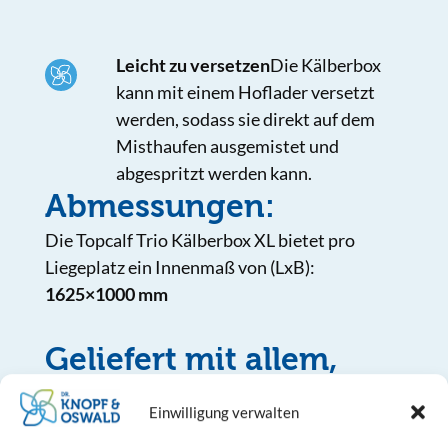
Leicht zu versetzen
Die Kälberbox
kann mit einem Hoflader versetzt
werden, sodass sie direkt auf dem
Misthaufen ausgemistet und
abgespritzt werden kann.
Abmessungen:
Die Topcalf Trio Kälberbox XL bietet pro
Liegeplatz ein Innenmaß von (LxB):
1625×1000 mm
Geliefert mit allem,
was Sie brauchen:
Einwilligung verwalten
Sie können die Box sofort in