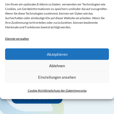
Betrieb nehmen!
Um Ihnen ein optimales Erlebnis zu bieten, verwenden wir Technologien wie
Cookies, um Geräteinformationen zu speichern und/oder darauf zuzugreifen.
Wenn Sie diese Technologien zustimmst, können wir Daten wie das
Surfverhalten oder eindeutige IDs auf dieser Website verarbeiten. Wenn Sie
Drei Tränkeeimerhalterungen
Ihre Zustimmung nicht erteilen oder zurückziehen, können bestimmte
Merkmale und Funktionen beeinträchtigt werden.
Dienste verwalten
Drei Tränkeeimer
Akzeptieren
Doppelte Eimerhalterungen
Ablehnen
Einstellungen ansehen
Sechs Tränkschalen
Cookie-Richtlinie
Schutz der Daten
Impronta
Weiteres Zubehör