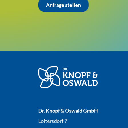
Anfrage stellen
Dr. Knopf & Oswald GmbH
Loitersdorf 7