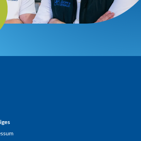
iges
essum