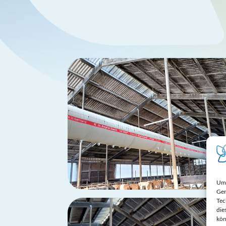
Um 
Ger
Tec
die
kön