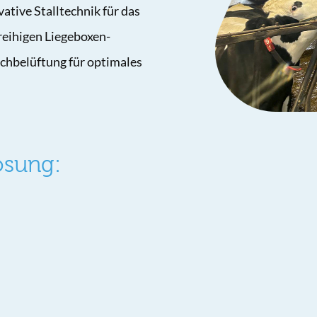
ative Stalltechnik für das
reihigen Liegeboxen-
chbelüftung für optimales
ösung: