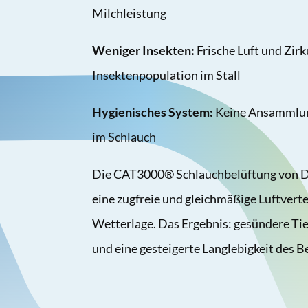
Milchleistung
Weniger Insekten:
Frische Luft und Zirk
Insektenpopulation im Stall
Hygienisches System:
Keine Ansammlun
im Schlauch
Die CAT3000® Schlauchbelüftung von Dr
eine zugfreie und gleichmäßige Luftvert
Wetterlage. Das Ergebnis: gesündere Tie
und eine gesteigerte Langlebigkeit des B