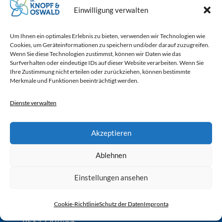
die Schlauchbelüftung von Dr. Knopf &
Einwilligung verwalten
Oswald. Der Milchviehbetrieb mit 130 Kühen
Um Ihnen ein optimales Erlebnis zu bieten, verwenden wir Technologien wie
suchte nach einer Lösung, um die Luftqualität
Cookies, um Geräteinformationen zu speichern und/oder darauf zuzugreifen.
Wenn Sie diese Technologien zustimmst, können wir Daten wie das
im...
Surfverhalten oder eindeutige IDs auf dieser Website verarbeiten. Wenn Sie
Ihre Zustimmung nicht erteilen oder zurückziehen, können bestimmte
Es sind keine Kommentare vorhanden.
Merkmale und Funktionen beeinträchtigt werden.
Dienste verwalten
Akzeptieren
Ablehnen
Einstellungen ansehen
Dr. Knopf & Oswald GmbH
Cookie-Richtlinie
Schutz der Daten
Impronta
Loitersdorf 7
85617 Aßling