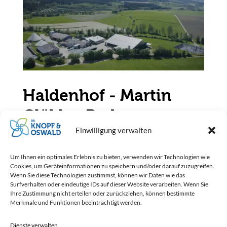
Haldenhof - Martin
Glökler, Baden-
Einwilligung verwalten
Württemberg
von
Dr. Knopf & Oswald
|
Feb. 12, 2025
|
Allgemein
,
Um Ihnen ein optimales Erlebnis zu bieten, verwenden wir Technologien wie
Rinder & Kälber
Cookies, um Geräteinformationen zu speichern und/oder darauf zuzugreifen.
Wenn Sie diese Technologien zustimmst, können wir Daten wie das
Surfverhalten oder eindeutige IDs auf dieser Website verarbeiten. Wenn Sie
Optimale Kälbergesundheit: Stallbelüftung
Ihre Zustimmung nicht erteilen oder zurückziehen, können bestimmte
Merkmale und Funktionen beeinträchtigt werden.
auf dem Haldenhof Herausforderung:
Atemwegserkrankungen im Kälberstall
Dienste verwalten