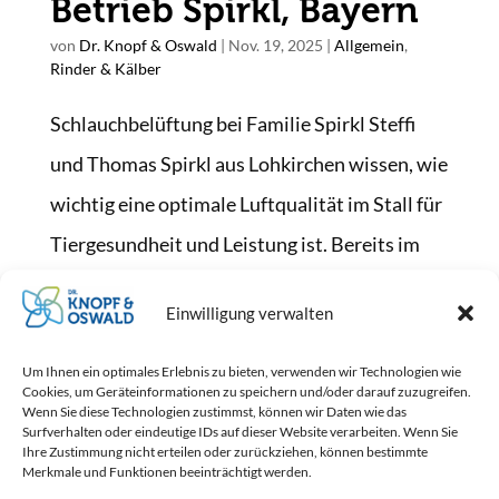
Betrieb Spirkl, Bayern
von
Dr. Knopf & Oswald
|
Nov. 19, 2025
|
Allgemein
,
Rinder & Kälber
Schlauchbelüftung bei Familie Spirkl Steffi
und Thomas Spirkl aus Lohkirchen wissen, wie
wichtig eine optimale Luftqualität im Stall für
Tiergesundheit und Leistung ist. Bereits im
alten Milchviehstall sorgt eine CAT3000®
Einwilligung verwalten
Schlauchbelüftungsanlage über den
Liegeboxen...
Um Ihnen ein optimales Erlebnis zu bieten, verwenden wir Technologien wie
Cookies, um Geräteinformationen zu speichern und/oder darauf zuzugreifen.
Wenn Sie diese Technologien zustimmst, können wir Daten wie das
Surfverhalten oder eindeutige IDs auf dieser Website verarbeiten. Wenn Sie
Ihre Zustimmung nicht erteilen oder zurückziehen, können bestimmte
Merkmale und Funktionen beeinträchtigt werden.