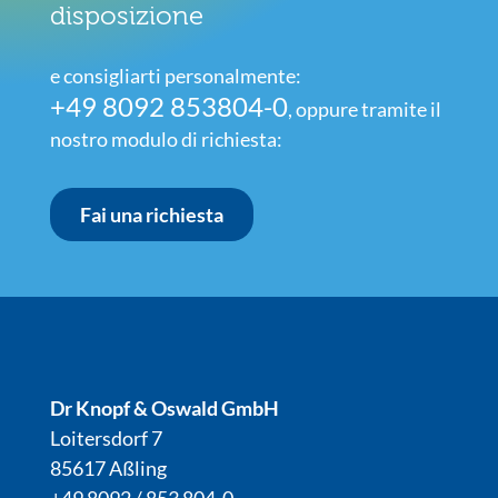
disposizione
e consigliarti personalmente:
+49 8092 853804-0
, oppure tramite il
nostro modulo di richiesta:
Fai una richiesta
Dr Knopf & Oswald GmbH
Loitersdorf 7
85617 Aßling
+49 8092 / 853 804-0