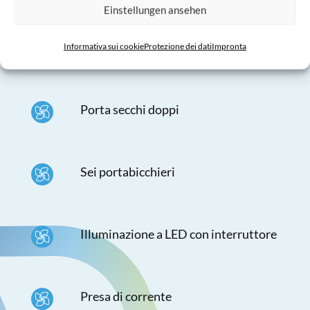
Einstellungen ansehen
Tre secchi di aspirazione
Informativa sui cookie
Protezione dei dati
Impronta
Porta secchi doppi
Sei portabicchieri
Illuminazione a LED con interruttore
Presa di corrente