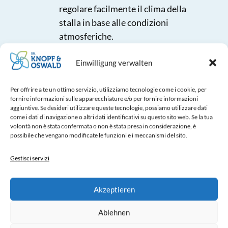
regolare facilmente il clima della
stalla in base alle condizioni
atmosferiche.
Dimensioni:
Einwilligung verwalten
Il box per vitelli Topcalf Duo EasyClean XXL
convince per le sue dimensioni interne (LxL):
Per offrire a te un ottimo servizio, utilizziamo tecnologie come i cookie, per
1800×1200 mm
per cabina.
fornire informazioni sulle apparecchiature e/o per fornire informazioni
aggiuntive. Se desideri utilizzare queste tecnologie, possiamo utilizzare dati
come i dati di navigazione o altri dati identificativi su questo sito web. Se la tua
Fornito con tutto il
volontà non è stata confermata o non è stata presa in considerazione, è
possibile che vengano modificate le funzioni e i meccanismi del sito.
necessario:
Gestisci servizi
Puoi iniziare a usare la scatola
immediatamente!
Akzeptieren
Ablehnen
Tre porta secchi aspiranti