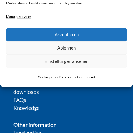
Merkmale und Funktionen beeinträchtigt werden.
Manage services
Dr. Knopf & Oswald GmbH
Loitersdorf 7
Akzeptieren
85617 Aßling
Ablehnen
+49 8092 / 853 804-0
info@dr-knopf-oswald.de
Einstellungen ansehen
links
Cookie policy
Data protection
Imprint
Contact Us
downloads
FAQs
Knowledge
Other information
Legal notice