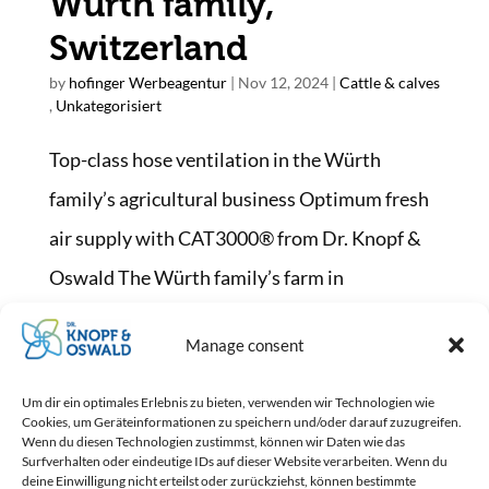
Würth family,
Switzerland
by
hofinger Werbeagentur
|
Nov 12, 2024
|
Cattle & calves
,
Unkategorisiert
Top-class hose ventilation in the Würth
family’s agricultural business Optimum fresh
air supply with CAT3000® from Dr. Knopf &
Oswald The Würth family’s farm in
Switzerland relies on the proven CAT3000®
Manage consent
hose ventilation system from Dr. Knopf &...
No comments to show.
Um dir ein optimales Erlebnis zu bieten, verwenden wir Technologien wie
Cookies, um Geräteinformationen zu speichern und/oder darauf zuzugreifen.
Wenn du diesen Technologien zustimmst, können wir Daten wie das
Surfverhalten oder eindeutige IDs auf dieser Website verarbeiten. Wenn du
deine Einwilligung nicht erteilst oder zurückziehst, können bestimmte